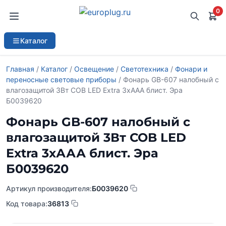
0
Каталог
Главная
/
Каталог
/
Освещение
/
Светотехника
/
Фонари и
переносные световые приборы
/ Фонарь GB-607 налобный с
влагозащитой 3Вт COB LED Extra 3хААА блист. Эра
Б0039620
Фонарь GB-607 налобный с
влагозащитой 3Вт COB LED
Extra 3хААА блист. Эра
Б0039620
Артикул производителя:
Б0039620
Код товара:
36813