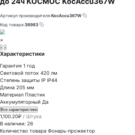
до 24ч КОСМОС KocAccu367W
Артикул производителя:
KocAccu367W
Код товара:
36983
×
‹
›
Характеристики
Гарантия
1 год
Световой поток
420 лм
Степень защиты IP
IP44
Длина
205 мм
Материал
Пластик
Аккумуляторный
Да
Все характеристики
1,100.20
₽
/ Штука
В наличии: 26
Количество товара Фонарь-прожектор