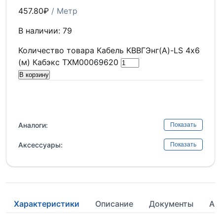
457.80
₽
/ Метр
В наличии: 79
Количество товара Кабель КВВГЭнг(А)-LS 4х6
(м) Кабэкс ТХМ00069620
В корзину
Аналоги:
Показать
Аксессуары:
Показать
Характеристики
Описание
Документы
Ан