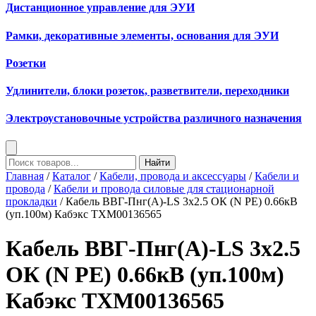
Дистанционное управление для ЭУИ
Рамки, декоративные элементы, основания для ЭУИ
Розетки
Удлинители, блоки розеток, разветвители, переходники
Электроустановочные устройства различного назначения
Найти
Главная
/
Каталог
/
Кабели, провода и аксессуары
/
Кабели и
провода
/
Кабели и провода силовые для стационарной
прокладки
/ Кабель ВВГ-Пнг(А)-LS 3х2.5 ОК (N PE) 0.66кВ
(уп.100м) Кабэкс ТХМ00136565
Кабель ВВГ-Пнг(А)-LS 3х2.5
ОК (N PE) 0.66кВ (уп.100м)
Кабэкс ТХМ00136565