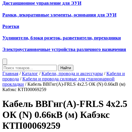
Дистанционное управление для ЭУИ
Рамки, декоративные элементы, основания для ЭУИ
Розетки
Удлинители, блоки розеток, разветвители, переходники
Электроустановочные устройства различного назначения
Найти
Главная
/
Каталог
/
Кабели, провода и аксессуары
/
Кабели и
провода
/
Кабели и провода силовые для стационарной
прокладки
/ Кабель ВВГнг(А)-FRLS 4х2.5 ОК (N) 0.66кВ (м)
Кабэкс КТП00069259
Кабель ВВГнг(А)-FRLS 4х2.5
ОК (N) 0.66кВ (м) Кабэкс
КТП00069259