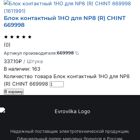
Блок контактный 1НО для NP8 (R) CHINT
669998
(0)
669998
Артикул производителя:
337.10
₽
/ Штука
В наличии: 163
Количество товара Блок контактный 1НО для NP8
(R) CHINT 669998
В корзину
Надежный поставщик электротехнической продукции.
Официальный дилер мировых брендов в России.