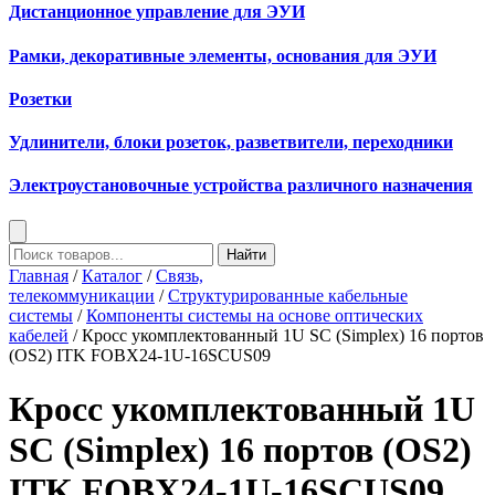
Дистанционное управление для ЭУИ
Рамки, декоративные элементы, основания для ЭУИ
Розетки
Удлинители, блоки розеток, разветвители, переходники
Электроустановочные устройства различного назначения
Найти
Главная
/
Каталог
/
Связь,
телекоммуникации
/
Структурированные кабельные
системы
/
Компоненты системы на основе оптических
кабелей
/ Кросс укомплектованный 1U SC (Simplex) 16 портов
(OS2) ITK FOBX24-1U-16SCUS09
Кросс укомплектованный 1U
SC (Simplex) 16 портов (OS2)
ITK FOBX24-1U-16SCUS09