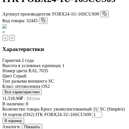
Артикул производителя:
FOBX24-1U-16SCUS09
Код товара:
32445
×
‹
›
Характеристики
Гарантия
2 года
Высота в условных единицах
1
Номер цвета RAL
7035
Цвет
Серый
Тип разъема внешнего
SC
Класс оптоволокна
OS2
Все характеристики
11,518.90
₽
/ Штука
В наличии: 8
Количество товара Кросс укомплектованный 1U SC (Simplex)
16 портов (OS2) ITK FOBX24-1U-16SCUS09
В корзину
Аналоги:
Показать