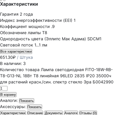
Характеристики
Гарантия
2 года
Индекс энергоэффективности (EEI)
1
Коэффициент мощности
.9
Обозначение лампы
T8
Однородность цвета (Эллипс Мак Адама)
SDCM1
Световой поток
1...1 лм
Все характеристики
651.30
₽
/ Штука
В наличии: 3
Количество товара Лампа светодиодная FITO-18W-RB-
Т8-G13-NL 18Вт T8 линейная 96LED 2835 IP20 35000ч
для растений красн./син. спектр стекло Эра Б0042990
В корзину
Аналоги:
Показать
Аксессуары:
Показать
Характеристики
Описание
Документы
Аналоги
Отзывы (0)