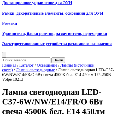
Дистанционное управление для ЭУИ
Рамки, декоративные элементы, основания для ЭУИ
Розетки
Удлинители, блоки розеток, разветвители, переходники
Электроустановочные устройства различного назначения
Найти
Главная
/
Каталог
/
Освещение
/
Лампы (источники
света)
/
Лампы светодиодные
/ Лампа светодиодная LED-C37-
6W/NW/E14/FR/O 6Вт свеча 4500К бел. E14 450лм 175-250В
Volpe 10213
Лампа светодиодная LED-
C37-6W/NW/E14/FR/O 6Вт
свеча 4500К бел. E14 450лм