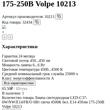
175-250В Volpe 10213
Артикул производителя:
10213
Код товара:
32434
×
‹
›
Характеристики
Гарантия
24 месяца
Световой поток
450...450 лм
Мощность лампы
6...6 Вт
Цветовая температура
4500...4500 К
Средний номинальный срок службы
25000 ч
Класс энергоэффективности
A
Все характеристики
65.50
₽
/ Штука
В наличии: 1
Количество товара Лампа светодиодная LED-C37-
6W/NW/E14/FR/O 6Вт свеча 4500К бел. E14 450лм 175-250В
Volpe 10213