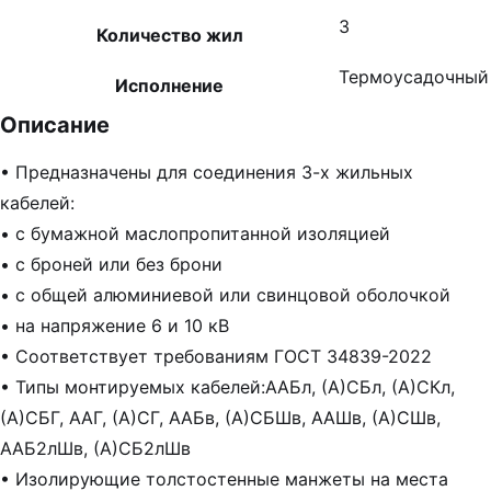
3
Количество жил
Термоусадочный
Исполнение
Описание
• Предназначены для соединения 3-х жильных
кабелей:
• с бумажной маслопропитанной изоляцией
• с броней или без брони
• с общей алюминиевой или свинцовой оболочкой
• на напряжение 6 и 10 кВ
• Соответствует требованиям ГОСТ 34839-2022
• Типы монтируемых кабелей:ААБл, (А)СБл, (А)СКл,
(А)СБГ, ААГ, (А)СГ, ААБв, (А)СБШв, ААШв, (А)СШв,
ААБ2лШв, (А)СБ2лШв
• Изолирующие толстостенные манжеты на места