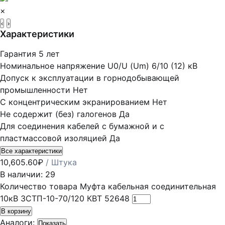
×
‹
›
Характеристики
Гарантия
5 лет
Номинальное напряжение U0/U (Um)
6/10 (12) кВ
Допуск к эксплуатации в горнодобывающей
промышленности
Нет
С концентрическим экранированием
Нет
Не содержит (без) галогенов
Да
Для соединения кабелей с бумажной и с
пластмассовой изоляцией
Да
Все характеристики
10,605.60
₽
/ Штука
В наличии: 29
Количество товара Муфта кабельная соединительная
10кВ 3СТП-10-70/120 КВТ 52648
В корзину
Аналоги:
Показать