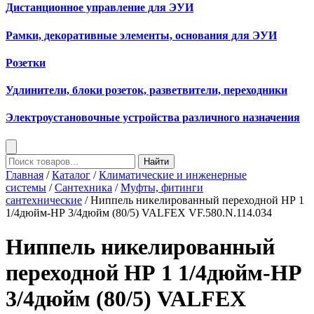
Дистанционное управление для ЭУИ
Рамки, декоративные элементы, основания для ЭУИ
Розетки
Удлинители, блоки розеток, разветвители, переходники
Электроустановочные устройства различного назначения
Найти
Главная
/
Каталог
/
Климатические и инженерные
системы
/
Сантехника
/
Муфты, фитинги
сантехнические
/ Ниппель никелированный переходной НР 1
1/4дюйм-НР 3/4дюйм (80/5) VALFEX VF.580.N.114.034
Ниппель никелированный
переходной НР 1 1/4дюйм-НР
3/4дюйм (80/5) VALFEX