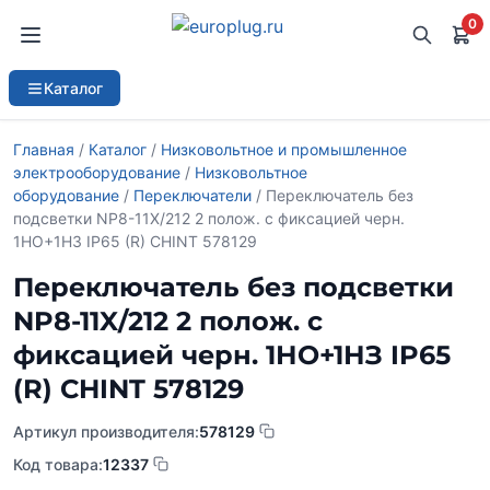
0
Каталог
Главная
/
Каталог
/
Низковольтное и промышленное
электрооборудование
/
Низковольтное
оборудование
/
Переключатели
/ Переключатель без
подсветки NP8-11X/212 2 полож. с фиксацией черн.
1НО+1НЗ IP65 (R) CHINT 578129
Переключатель без подсветки
NP8-11X/212 2 полож. с
фиксацией черн. 1НО+1НЗ IP65
(R) CHINT 578129
Артикул производителя:
578129
Код товара:
12337