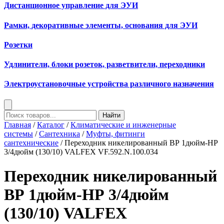
Дистанционное управление для ЭУИ
Рамки, декоративные элементы, основания для ЭУИ
Розетки
Удлинители, блоки розеток, разветвители, переходники
Электроустановочные устройства различного назначения
Найти
Главная
/
Каталог
/
Климатические и инженерные
системы
/
Сантехника
/
Муфты, фитинги
сантехнические
/ Переходник никелированный ВР 1дюйм-НР
3/4дюйм (130/10) VALFEX VF.592.N.100.034
Переходник никелированный
ВР 1дюйм-НР 3/4дюйм
(130/10) VALFEX