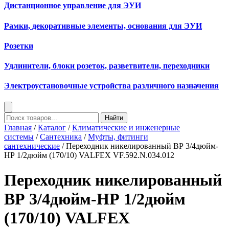
Дистанционное управление для ЭУИ
Рамки, декоративные элементы, основания для ЭУИ
Розетки
Удлинители, блоки розеток, разветвители, переходники
Электроустановочные устройства различного назначения
Найти
Главная
/
Каталог
/
Климатические и инженерные
системы
/
Сантехника
/
Муфты, фитинги
сантехнические
/ Переходник никелированный ВР 3/4дюйм-
НР 1/2дюйм (170/10) VALFEX VF.592.N.034.012
Переходник никелированный
ВР 3/4дюйм-НР 1/2дюйм
(170/10) VALFEX