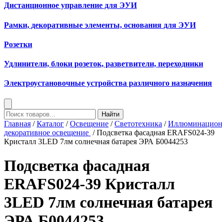
Дистанционное управление для ЭУИ
Рамки, декоративные элементы, основания для ЭУИ
Розетки
Удлинители, блоки розеток, разветвители, переходники
Электроустановочные устройства различного назначения
Найти
Главная
/
Каталог
/
Освещение
/
Светотехника
/
Иллюминацион
декоративное освещение
/ Подсветка фасадная ERAFS024-39
Кристалл 3LED 7лм солнечная батарея ЭРА Б0044253
Подсветка фасадная
ERAFS024-39 Кристалл
3LED 7лм солнечная батарея
ЭРА Б0044253