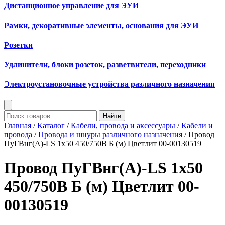
Дистанционное управление для ЭУИ
Рамки, декоративные элементы, основания для ЭУИ
Розетки
Удлинители, блоки розеток, разветвители, переходники
Электроустановочные устройства различного назначения
Найти
Главная
/
Каталог
/
Кабели, провода и аксессуары
/
Кабели и
провода
/
Провода и шнуры различного назначения
/ Провод
ПуГВнг(А)-LS 1х50 450/750В Б (м) Цветлит 00-00130519
Провод ПуГВнг(А)-LS 1х50
450/750В Б (м) Цветлит 00-
00130519