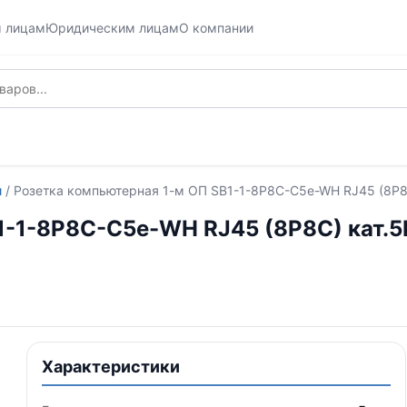
м лицам
Юридическим лицам
О компании
и
/ Розетка компьютерная 1-м ОП SB1-1-8P8C-C5e-WH RJ45 (8P8C)
-1-8P8C-C5e-WH RJ45 (8P8C) кат.5E
Характеристики