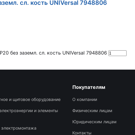
аземл. сл. кость UNIVersal 7948806
20 без заземл. сл. кость UNIVersal 7948806
Покупателям
ное и щитовое оборудование
О компании
электроэнергии и элементы
Физическим лицам
Юридическим лицам
я электромонтажа
Контакты