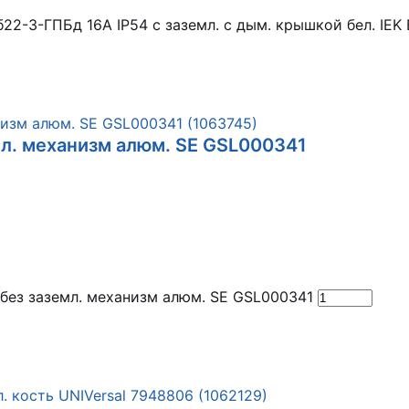
б22-3-ГПБд 16А IP54 с заземл. с дым. крышкой бел. IE
емл. механизм алюм. SE GSL000341
 без заземл. механизм алюм. SE GSL000341