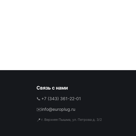
Связь с нами
📞
+7 (343) 361-22-01
✉️
info@europlug.ru
📍
г. Верхняя Пышма, ул. Петрова д. 3/2