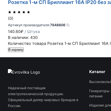
Розетка 1-м СП Бриллиант 16А IP20 без з
(0)
Артикул производителя:
7948806
140.60
₽
/ Штука
В наличии: 430
Количество товара Розетка 1-м СП Бриллиант 16А IP
В корзину
Каталог
Высоковольт
Надежный поставщик
Генераторы 
электротехнической продукции.
питания
Официальный дилер мировых брендов в
Изделия дл
России.