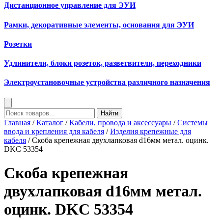
Дистанционное управление для ЭУИ
Рамки, декоративные элементы, основания для ЭУИ
Розетки
Удлинители, блоки розеток, разветвители, переходники
Электроустановочные устройства различного назначения
Найти
Главная
/
Каталог
/
Кабели, провода и аксессуары
/
Системы
ввода и крепления для кабеля
/
Изделия крепежные для
кабеля
/ Скоба крепежная двухлапковая d16мм метал. оцинк.
DKC 53354
Скоба крепежная
двухлапковая d16мм метал.
оцинк. DKC 53354