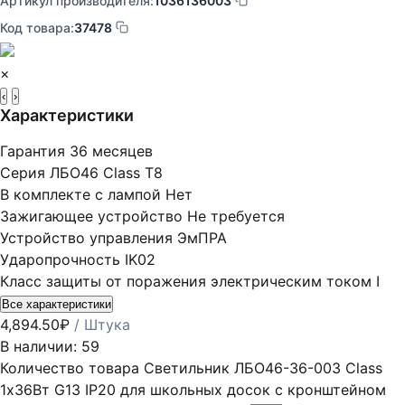
Артикул производителя:
1036136003
Код товара:
37478
×
‹
›
Характеристики
Гарантия
36 месяцев
Серия
ЛБО46 Class Т8
В комплекте с лампой
Нет
Зажигающее устройство
Не требуется
Устройство управления
ЭмПРА
Ударопрочность
IK02
Класс защиты от поражения электрическим током
I
Все характеристики
4,894.50
₽
/ Штука
В наличии: 59
Количество товара Светильник ЛБО46-36-003 Class
1х36Вт G13 IP20 для школьных досок с кронштейном