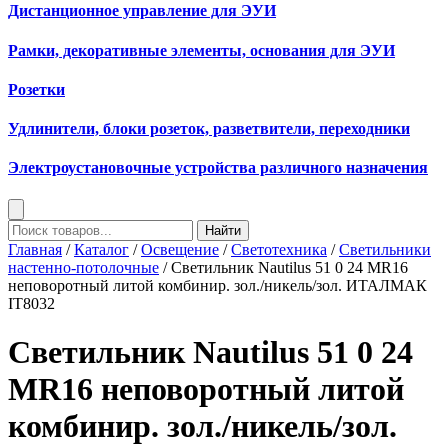
Дистанционное управление для ЭУИ
Рамки, декоративные элементы, основания для ЭУИ
Розетки
Удлинители, блоки розеток, разветвители, переходники
Электроустановочные устройства различного назначения
Найти
Главная
/
Каталог
/
Освещение
/
Светотехника
/
Светильники
настенно-потолочные
/ Светильник Nautilus 51 0 24 MR16
неповоротный литой комбинир. зол./никель/зол. ИТАЛМАК
IT8032
Светильник Nautilus 51 0 24
MR16 неповоротный литой
комбинир. зол./никель/зол.