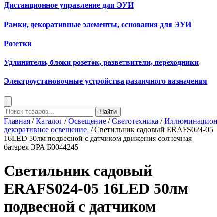
Дистанционное управление для ЭУИ
Рамки, декоративные элементы, основания для ЭУИ
Розетки
Удлинители, блоки розеток, разветвители, переходники
Электроустановочные устройства различного назначения
Найти
Главная
/
Каталог
/
Освещение
/
Светотехника
/
Иллюминацион
декоративное освещение
/ Светильник садовый ERAFS024-05
16LED 50лм подвесной с датчиком движения солнечная
батарея ЭРА Б0044245
Светильник садовый
ERAFS024-05 16LED 50лм
подвесной с датчиком