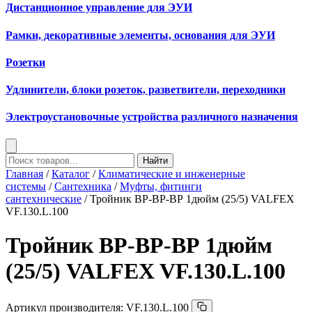
Дистанционное управление для ЭУИ
Рамки, декоративные элементы, основания для ЭУИ
Розетки
Удлинители, блоки розеток, разветвители, переходники
Электроустановочные устройства различного назначения
Найти
Главная
/
Каталог
/
Климатические и инженерные
системы
/
Сантехника
/
Муфты, фитинги
сантехнические
/ Тройник ВР-ВР-ВР 1дюйм (25/5) VALFEX
VF.130.L.100
Тройник ВР-ВР-ВР 1дюйм
(25/5) VALFEX VF.130.L.100
Артикул производителя:
VF.130.L.100