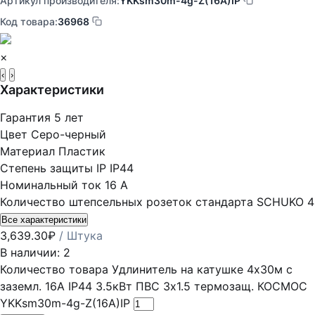
Артикул производителя:
YKKsm30m-4g-Z(16A)IP
Код товара:
36968
×
‹
›
Характеристики
Гарантия
5 лет
Цвет
Серо-черный
Материал
Пластик
Степень защиты IP
IP44
Номинальный ток
16 А
Количество штепсельных розеток стандарта SCHUKO
4
Все характеристики
3,639.30
₽
/ Штука
В наличии: 2
Количество товара Удлинитель на катушке 4х30м с
заземл. 16А IP44 3.5кВт ПВС 3х1.5 термозащ. КОСМОС
YKKsm30m-4g-Z(16A)IP