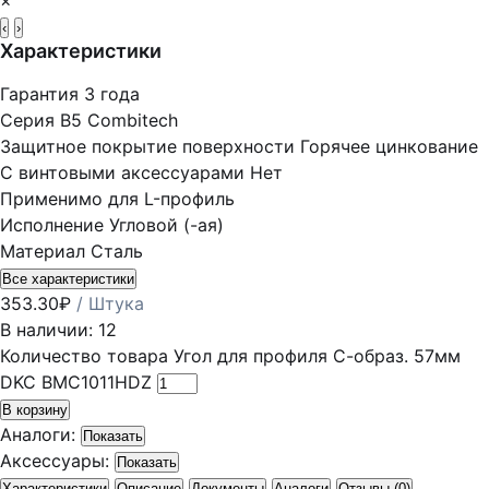
×
‹
›
Характеристики
Гарантия
3 года
Серия
B5 Combitech
Защитное покрытие поверхности
Горячее цинкование
С винтовыми аксессуарами
Нет
Применимо для
L-профиль
Исполнение
Угловой (-ая)
Материал
Сталь
Все характеристики
353.30
₽
/ Штука
В наличии: 12
Количество товара Угол для профиля С-образ. 57мм
DKC BMC1011HDZ
В корзину
Аналоги:
Показать
Аксессуары:
Показать
Характеристики
Описание
Документы
Аналоги
Отзывы (0)