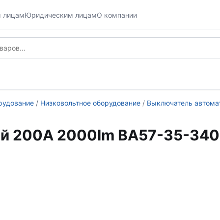
м лицам
Юридическим лицам
О компании
рудование
/
Низковольтное оборудование
/
Выключатель автома
й 200А 2000Im ВА57-35-340