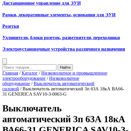
Дистанционное управление для ЭУИ
Рамки, декоративные элементы, основания для ЭУИ
Розетки
Удлинители, блоки розеток, разветвители, переходники
Электроустановочные устройства различного назначения
Найти
Главная
/
Каталог
/
Низковольтное и промышленное
электрооборудование
/
Низковольтное
оборудование
/
Выключатель автоматический
силовой
/ Выключатель автоматический 3п 63А 18кА ВА66-
31 GENERICA SAV10-3-0063-G
Выключатель
автоматический 3п 63А 18кА
ВА66-31 GENERICA SAV10-3-