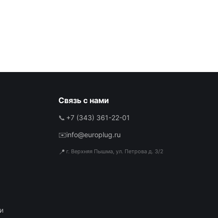
Связь с нами
📞
+7 (343) 361-22-01
✉️
info@europlug.ru
📍
г. Верхняя Пышма, ул. Петрова д. 3/2
и