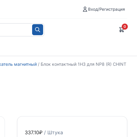
Вход/Регистрация
0
катель магнитный
/ Блок контактный 1НЗ для NP8 (R) CHINT
337.10
₽
/ Штука