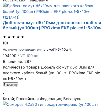
Российская Федерация
Дюбель-хомут d5х10мм для плоского кабеля
белый (уп.100шт) PROxima EKF plc-cd1-5x10w
(0)
Артикул производителя:
plc-cd1-5x10w
194.10
₽
/ УП.100 шт.
В наличии: 287
Количество товара Дюбель-хомут d5х10мм для
плоского кабеля белый (уп.100шт) PROxima EKF plc-
cd1-5x10w
В корзину
Китай; Российская Федерация; Беларусь