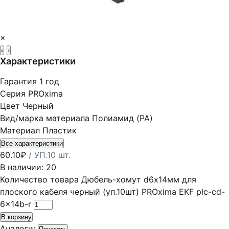
×
‹
›
Характеристики
Гарантия
1 год
Серия
PROxima
Цвет
Черный
Вид/марка материала
Полиамид (PA)
Материал
Пластик
Все характеристики
60.10
₽
/ УП.10 шт.
В наличии: 20
Количество товара Дюбель-хомут d6х14мм для
плоского кабеля черный (уп.10шт) PROxima EKF plc-cd-
6x14b-r
В корзину
Аналоги: