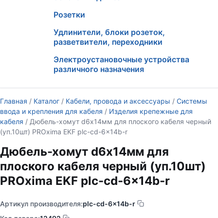
Розетки
Удлинители, блоки розеток,
разветвители, переходники
Электроустановочные устройства
различного назначения
Главная
/
Каталог
/
Кабели, провода и аксессуары
/
Системы
ввода и крепления для кабеля
/
Изделия крепежные для
кабеля
/ Дюбель-хомут d6х14мм для плоского кабеля черный
(уп.10шт) PROxima EKF plc-cd-6x14b-r
Дюбель-хомут d6х14мм для
плоского кабеля черный (уп.10шт)
PROxima EKF plc-cd-6x14b-r
Артикул производителя:
plc-cd-6x14b-r