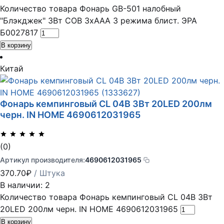
Количество товара Фонарь GB-501 налобный
"Блэкджек" 3Вт COB 3хААА 3 режима блист. ЭРА
Б0027817
В корзину
Китай
Фонарь кемпинговый СL 04B 3Вт 20LED 200лм
черн. IN HOME 4690612031965
(0)
Артикул производителя:
4690612031965
370.70
₽
/ Штука
В наличии: 2
Количество товара Фонарь кемпинговый СL 04B 3Вт
20LED 200лм черн. IN HOME 4690612031965
В корзину