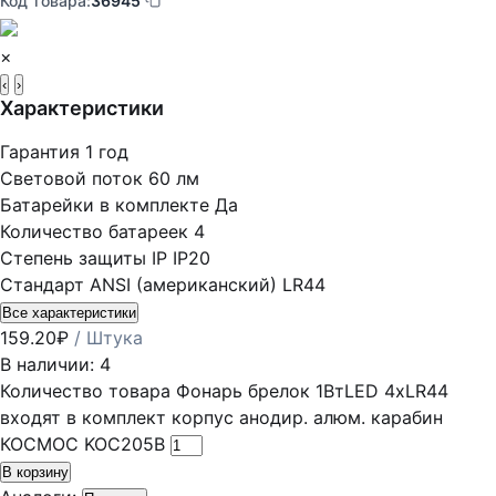
Код товара:
36945
×
‹
›
Характеристики
Гарантия
1 год
Световой поток
60 лм
Батарейки в комплекте
Да
Количество батареек
4
Степень защиты IP
IP20
Стандарт ANSI (американский)
LR44
Все характеристики
159.20
₽
/ Штука
В наличии: 4
Количество товара Фонарь брелок 1ВтLED 4xLR44
входят в комплект корпус анодир. алюм. карабин
КОСМОС KOC205B
В корзину