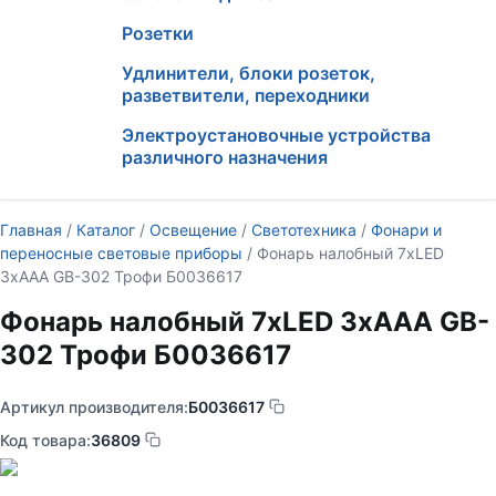
Розетки
Удлинители, блоки розеток,
разветвители, переходники
Электроустановочные устройства
различного назначения
Главная
/
Каталог
/
Освещение
/
Светотехника
/
Фонари и
переносные световые приборы
/ Фонарь налобный 7хLED
3хAAA GB-302 Трофи Б0036617
Фонарь налобный 7хLED 3хAAA GB-
302 Трофи Б0036617
Артикул производителя:
Б0036617
Код товара:
36809