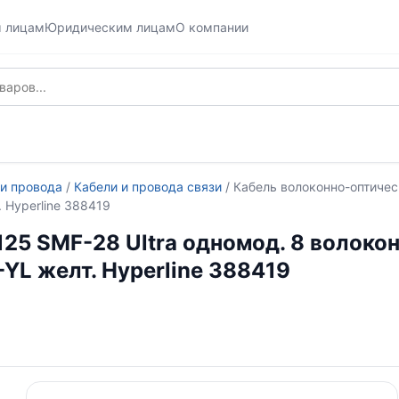
м лицам
Юридическим лицам
О компании
 и провода
/
Кабели и провода связи
/ Кабель волоконно-оптическ
 Hyperline 388419
5 SMF-28 Ultra одномод. 8 волокон пл
YL желт. Hyperline 388419