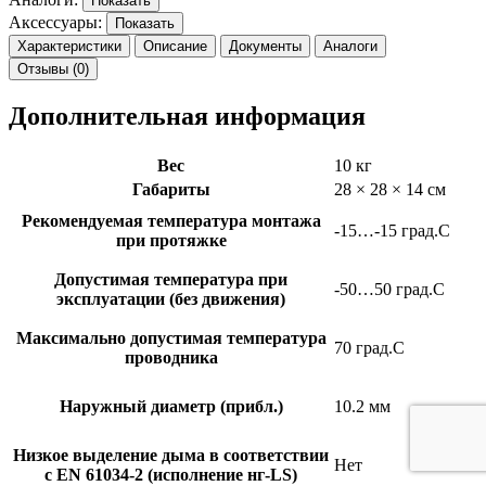
Показать
Аксессуары:
Показать
Характеристики
Описание
Документы
Аналоги
Отзывы (0)
Дополнительная информация
Вес
10 кг
Габариты
28 × 28 × 14 см
Рекомендуемая температура монтажа
-15…-15 град.C
при протяжке
Допустимая температура при
-50…50 град.C
эксплуатации (без движения)
Максимально допустимая температура
70 град.C
проводника
Наружный диаметр (прибл.)
10.2 мм
Низкое выделение дыма в соответствии
Нет
с EN 61034-2 (исполнение нг-LS)