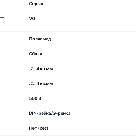
Серый
со
V0
Полиамид
Сбоку
.2…4 кв.мм
.2…4 кв.мм
500 В
DIN-рейка/G-рейка
Нет (без)