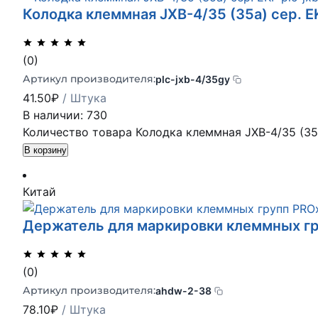
Колодка клеммная JXB-4/35 (35а) сер. E
(0)
Артикул производителя:
plc-jxb-4/35gy
41.50
₽
/ Штука
В наличии: 730
Количество товара Колодка клеммная JXB-4/35 (35а
В корзину
Китай
Держатель для маркировки клеммных гр
(0)
Артикул производителя:
ahdw-2-38
78.10
₽
/ Штука