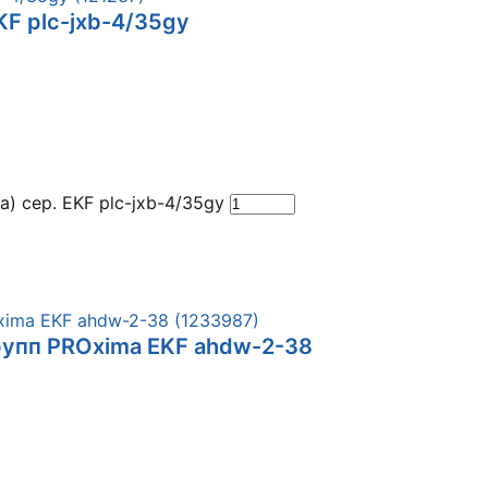
KF plc-jxb-4/35gy
) сер. EKF plc-jxb-4/35gy
упп PROxima EKF ahdw-2-38