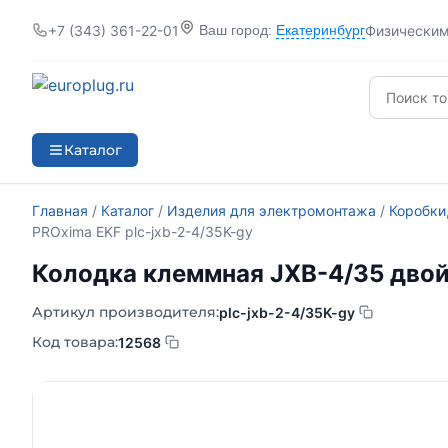
+7 (343) 361-22-01
Физически
Ваш город:
Екатеринбург
Каталог
Главная
/
Каталог
/
Изделия для электромонтажа
/
Коробки
PROxima EKF plc-jxb-2-4/35K-gy
Колодка клеммная JXB-4/35 двойн
Артикул производителя:
plc-jxb-2-4/35K-gy
Код товара:
12568