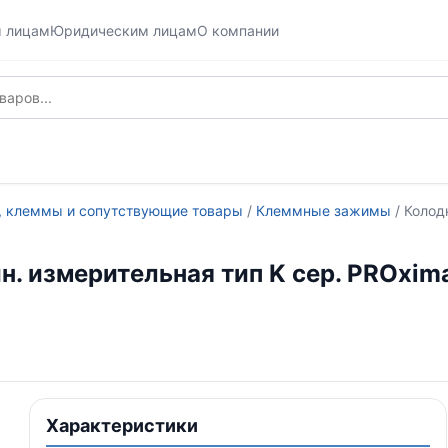
м лицам
Юридическим лицам
О компании
, клеммы и сопутствующие товары
/
Клеммные зажимы
/ Колод
. измерительная тип K сер. PROxima
Характеристики