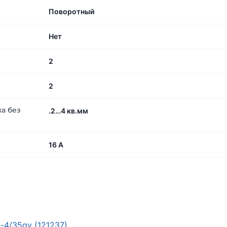
Поворотный
Нет
2
2
а без
.2…4 кв.мм
16 А