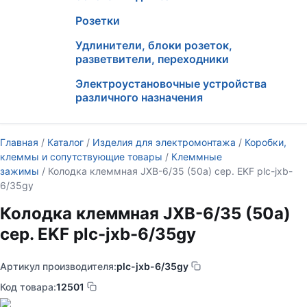
Розетки
Удлинители, блоки розеток,
разветвители, переходники
Электроустановочные устройства
различного назначения
Главная
/
Каталог
/
Изделия для электромонтажа
/
Коробки,
клеммы и сопутствующие товары
/
Клеммные
зажимы
/ Колодка клеммная JXB-6/35 (50а) сер. EKF plc-jxb-
6/35gy
Колодка клеммная JXB-6/35 (50а)
сер. EKF plc-jxb-6/35gy
Артикул производителя:
plc-jxb-6/35gy
Код товара:
12501