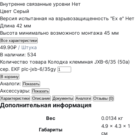
Внутренне связанные уровни
Нет
Цвет
Серый
Версия испытанная на взрывозащищенность "Ex е"
Нет
Длина
42 мм
Высота минимально возможного монтажа
45 мм
Все характеристики
49.90
₽
/ Штука
В наличии: 534
Количество товара Колодка клеммная JXB-6/35 (50а)
сер. EKF plc-jxb-6/35gy
В корзину
Аналоги:
Показать
Аксессуары:
Показать
Характеристики
Описание
Документы
Аналоги
Отзывы (0)
Дополнительная информация
Вес
0.0134 кг
4.9 × 4.3 × 1
Габариты
см