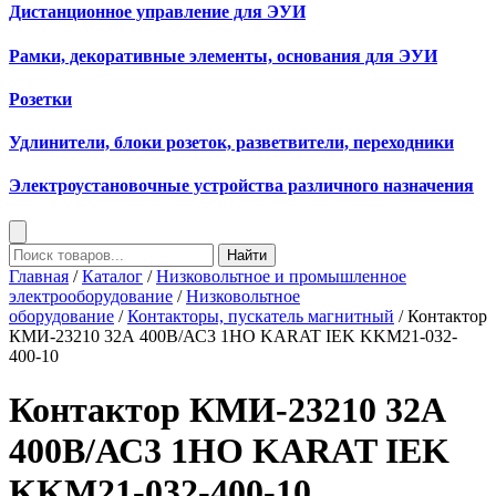
Дистанционное управление для ЭУИ
Рамки, декоративные элементы, основания для ЭУИ
Розетки
Удлинители, блоки розеток, разветвители, переходники
Электроустановочные устройства различного назначения
Найти
Главная
/
Каталог
/
Низковольтное и промышленное
электрооборудование
/
Низковольтное
оборудование
/
Контакторы, пускатель магнитный
/ Контактор
КМИ-23210 32А 400В/АС3 1НО KARAT IEK KKM21-032-
400-10
Контактор КМИ-23210 32А
400В/АС3 1НО KARAT IEK
KKM21-032-400-10