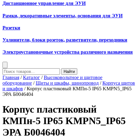
Дистанционное управление для ЭУИ
Рамки, декоративные элементы, основания для ЭУИ
Розетки
Удлинители, блоки розеток, разветвители, переходники
Электроустановочные устройства различного назначения
Найти
Главная
/
Каталог
/
Высоковольтное и щитовое
оборудование
/
Щиты и шкафы, шинопровод
/
Корпуса щитов
и шкафов
/ Корпус пластиковый КМПн-5 IP65 KMPN5_IP65
ЭРА Б0046404
Корпус пластиковый
КМПн-5 IP65 KMPN5_IP65
ЭРА Б0046404