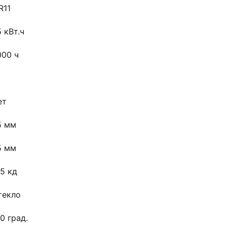
R11
 кВт.ч
000 ч
ет
5 мм
5 мм
5 кд
текло
0 град.