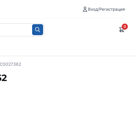
Вход/Регистрация
0
 C0027362
62