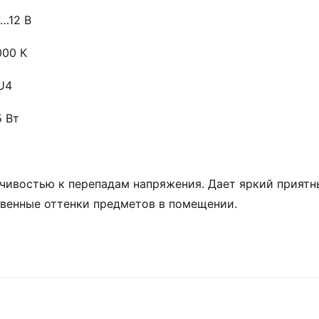
2…12 В
000 К
U4
5 Вт
йчивостью к перепадам напряжения. Дает яркий приятн
твенные оттенки предметов в помещении.