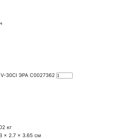
ч
2V-30Cl ЭРА C0027362
02 кг
3 × 2.7 × 3.65 см