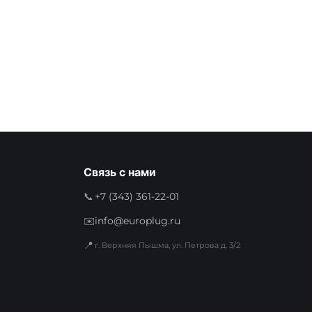
Связь с нами
📞
+7 (343) 361-22-01
✉️
info@europlug.ru
📍
г. Верхняя Пышма, ул. Петрова д. 3/2