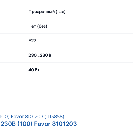
Прозрачный (-ая)
Нет (без)
E27
230…230 В
40 Вт
230В (100) Favor 8101203