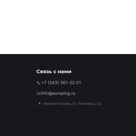
Связь с нами
📞
+7 (343) 361-22-01
✉️
info@europlug.ru
📍
г. Верхняя Пышма, ул. Петрова д. 3/2