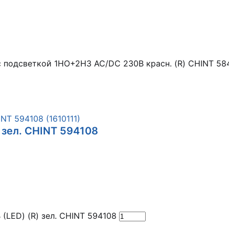
с подсветкой 1НО+2НЗ AC/DC 230В красн. (R) CHINT 58
 зел. CHINT 594108
(LED) (R) зел. CHINT 594108