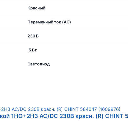
Красный
Переменный ток (AC)
230 В
.5 Вт
Светодиод
кой 1НО+2НЗ AC/DC 230В красн. (R) CHINT 