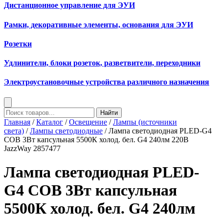
Дистанционное управление для ЭУИ
Рамки, декоративные элементы, основания для ЭУИ
Розетки
Удлинители, блоки розеток, разветвители, переходники
Электроустановочные устройства различного назначения
Найти
Главная
/
Каталог
/
Освещение
/
Лампы (источники
света)
/
Лампы светодиодные
/ Лампа светодиодная PLED-G4
COB 3Вт капсульная 5500К холод. бел. G4 240лм 220В
JazzWay 2857477
Лампа светодиодная PLED-
G4 COB 3Вт капсульная
5500К холод. бел. G4 240лм