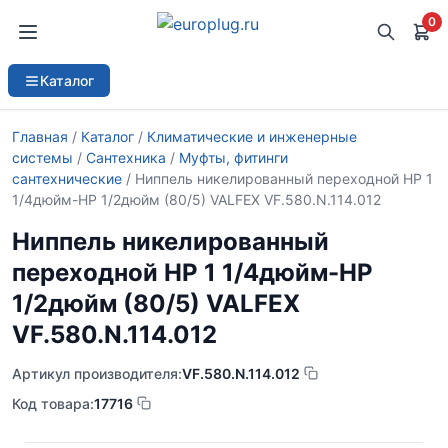
0
Каталог
Главная
/
Каталог
/
Климатические и инженерные
системы
/
Сантехника
/
Муфты, фитинги
сантехнические
/ Ниппель никелированный переходной НР 1
1/4дюйм-НР 1/2дюйм (80/5) VALFEX VF.580.N.114.012
Ниппель никелированный
переходной НР 1 1/4дюйм-НР
1/2дюйм (80/5) VALFEX
VF.580.N.114.012
Артикул производителя:
VF.580.N.114.012
Код товара:
17716