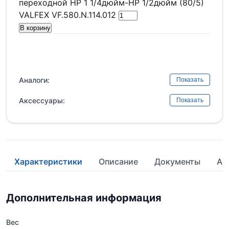
переходной НР 1 1/4дюйм-НР 1/2дюйм (80/5)
VALFEX VF.580.N.114.012
В корзину
Аналоги:
Показать
Аксессуары:
Показать
Характеристики
Описание
Документы
Ан
Дополнительная информация
Вес