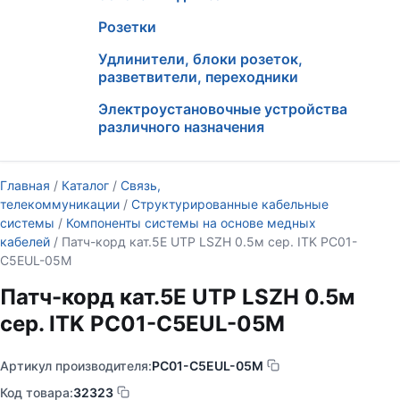
Розетки
Удлинители, блоки розеток,
разветвители, переходники
Электроустановочные устройства
различного назначения
Главная
/
Каталог
/
Связь,
телекоммуникации
/
Структурированные кабельные
системы
/
Компоненты системы на основе медных
кабелей
/ Патч-корд кат.5E UTP LSZH 0.5м сер. ITK PC01-
C5EUL-05M
Патч-корд кат.5E UTP LSZH 0.5м
сер. ITK PC01-C5EUL-05M
Артикул производителя:
PC01-C5EUL-05M
Код товара:
32323