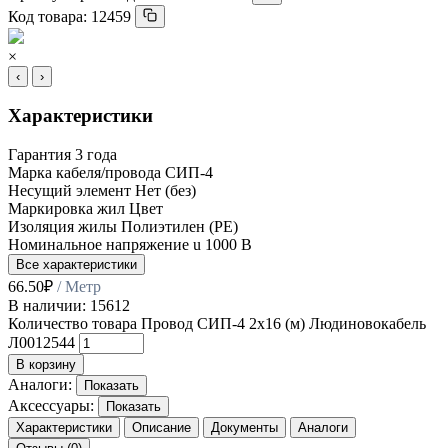
Код товара:
12459
×
‹
›
Характеристики
Гарантия
3 года
Марка кабеля/провода
СИП-4
Несущий элемент
Нет (без)
Маркировка жил
Цвет
Изоляция жилы
Полиэтилен (PE)
Номинальное напряжение u
1000 В
Все характеристики
66.50
₽
/ Метр
В наличии: 15612
Количество товара Провод СИП-4 2х16 (м) Людиновокабель
Л0012544
В корзину
Аналоги:
Показать
Аксессуары:
Показать
Характеристики
Описание
Документы
Аналоги