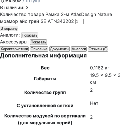
1,054.50
₽
/ Штука
В наличии: 3
Количество товара Рамка 2-м AtlasDesign Nature
мрамор айс грей SE ATN343202
В корзину
Аналоги:
Показать
Аксессуары:
Показать
Характеристики
Описание
Документы
Аналоги
Отзывы (0)
Дополнительная информация
Вес
0.1162 кг
19.5 × 9.5 × 3
Габариты
см
2
Количество групп
Нет
С установленной сеткой
Количество модулей по вертикали
2
(для модульных серий)