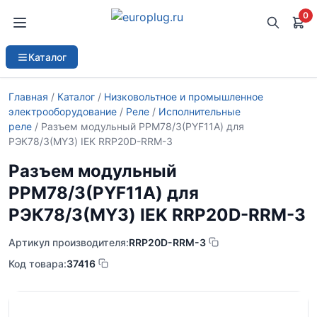
0
Каталог
Главная
/
Каталог
/
Низковольтное и промышленное
электрооборудование
/
Реле
/
Исполнительные
реле
/ Разъем модульный РРМ78/3(PYF11A) для
РЭК78/3(MY3) IEK RRP20D-RRM-3
Разъем модульный
РРМ78/3(PYF11A) для
РЭК78/3(MY3) IEK RRP20D-RRM-3
Артикул производителя:
RRP20D-RRM-3
Код товара:
37416