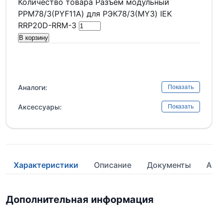
Количество товара Разъем модульный
РРМ78/3(PYF11A) для РЭК78/3(MY3) IEK
RRP20D-RRM-3
В корзину
Аналоги:
Показать
Аксессуары:
Показать
Характеристики
Описание
Документы
Ан
Дополнительная информация