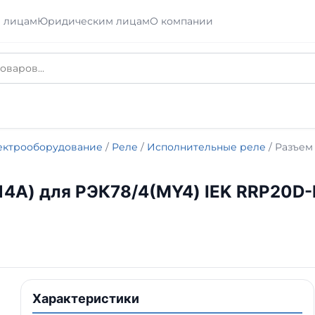
 лицам
Юридическим лицам
О компании
ектрооборудование
/
Реле
/
Исполнительные реле
/ Разъем
4A) для РЭК78/4(MY4) IEK RRP20D
Характеристики