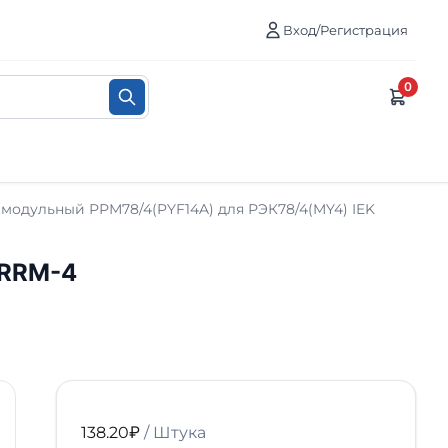
Вход/Регистрация
0
 модульный РРМ78/4(PYF14A) для РЭК78/4(MY4) IEK
-RRM-4
138.20
₽
/ Штука