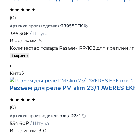
(0)
Артикул производителя:
23955DEK
386.30
₽
/ Штука
В наличии: 6
Количество товара Разъем РР-102 для крепления н
В корзину
Китай
Разъем для реле РM slim 23/1 AVERES EK
(0)
Артикул производителя:
rms-23-1
554.60
₽
/ Штука
В наличии: 310