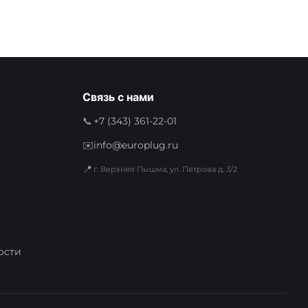
Связь с нами
📞
+7 (343) 361-22-01
✉️
info@europlug.ru
📍
г. Верхняя Пышма, ул. Петрова д. 3/2
ости