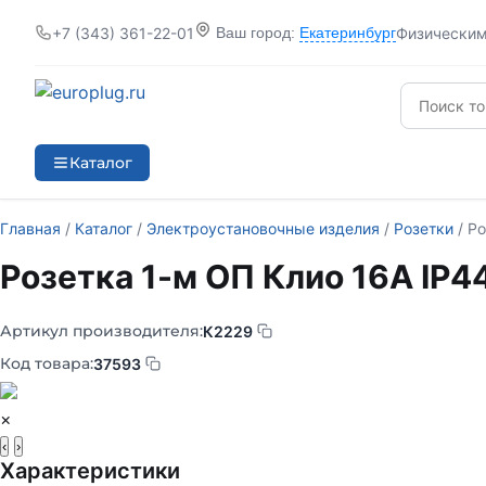
+7 (343) 361-22-01
Физически
Ваш город:
Екатеринбург
Каталог
Главная
/
Каталог
/
Электроустановочные изделия
/
Розетки
/ Ро
Розетка 1-м ОП Клио 16А IP44
Артикул производителя:
К2229
Код товара:
37593
×
‹
›
Характеристики