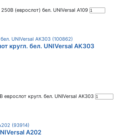
250В (еврослот) бел. UNIVersal А109
от кругл. бел. UNIVersal АК303
 еврослот кругл. бел. UNIVersal АК303
NIVersal А202