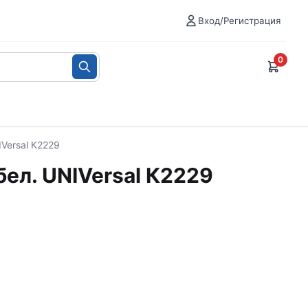
Вход/Регистрация
0
IVersal К2229
бел. UNIVersal К2229